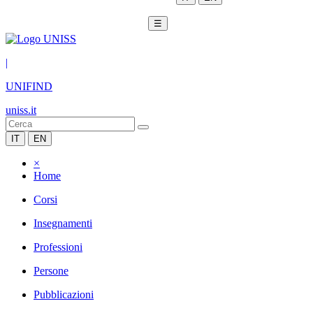
☰
|
UNIFIND
uniss.it
IT
EN
×
Home
Corsi
Insegnamenti
Professioni
Persone
Pubblicazioni