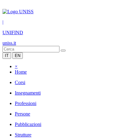
|
UNIFIND
uniss.it
IT
EN
×
Home
Corsi
Insegnamenti
Professioni
Persone
Pubblicazioni
Strutture