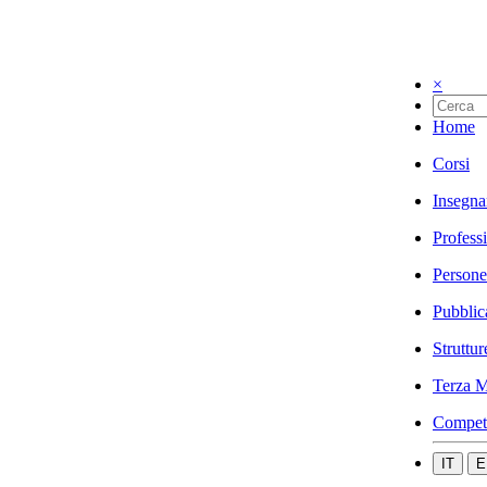
×
Home
Corsi
Insegna
Profess
Persone
Pubblic
Struttur
Terza M
Compet
IT
E