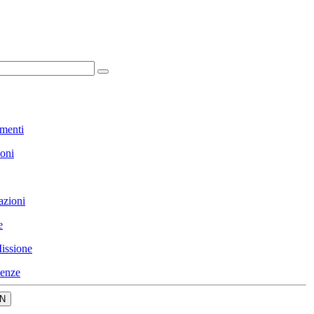
menti
ioni
azioni
e
issione
enze
N