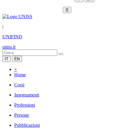
☰
|
UNIFIND
uniss.it
IT
EN
×
Home
Corsi
Insegnamenti
Professioni
Persone
Pubblicazioni