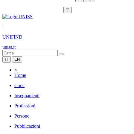
☰
|
UNIFIND
uniss.it
IT
EN
×
Home
Corsi
Insegnamenti
Professioni
Persone
Pubblicazioni