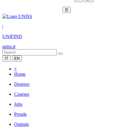
☰
|
UNIFIND
uniss.it
IT
EN
×
Home
Degrees
Courses
Jobs
People
Outputs