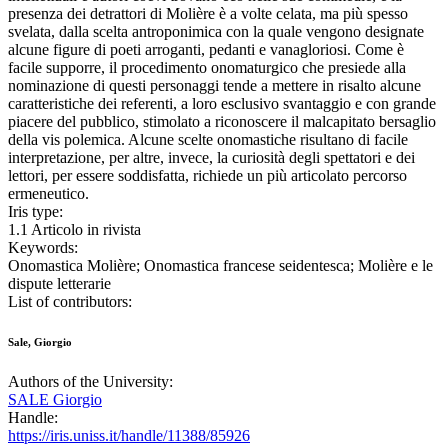
presenza dei detrattori di Molière è a volte celata, ma più spesso
svelata, dalla scelta antroponimica con la quale vengono designate
alcune figure di poeti arroganti, pedanti e vanagloriosi. Come è
facile supporre, il procedimento onomaturgico che presiede alla
nominazione di questi personaggi tende a mettere in risalto alcune
caratteristiche dei referenti, a loro esclusivo svantaggio e con grande
piacere del pubblico, stimolato a riconoscere il malcapitato bersaglio
della vis polemica. Alcune scelte onomastiche risultano di facile
interpretazione, per altre, invece, la curiosità degli spettatori e dei
lettori, per essere soddisfatta, richiede un più articolato percorso
ermeneutico.
Iris type:
1.1 Articolo in rivista
Keywords:
Onomastica Molière; Onomastica francese seidentesca; Molière e le
dispute letterarie
List of contributors:
Sale, Giorgio
Authors of the University:
SALE Giorgio
Handle:
https://iris.uniss.it/handle/11388/85926