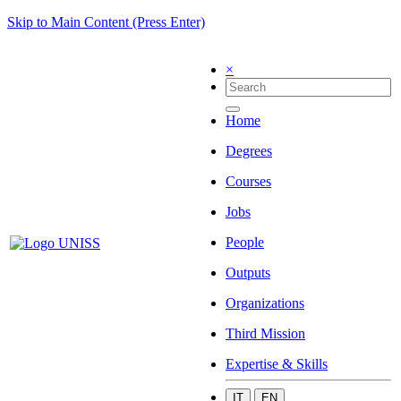
Skip to Main Content (Press Enter)
×
Home
Degrees
Courses
Jobs
People
Outputs
Organizations
Third Mission
Expertise & Skills
IT
EN