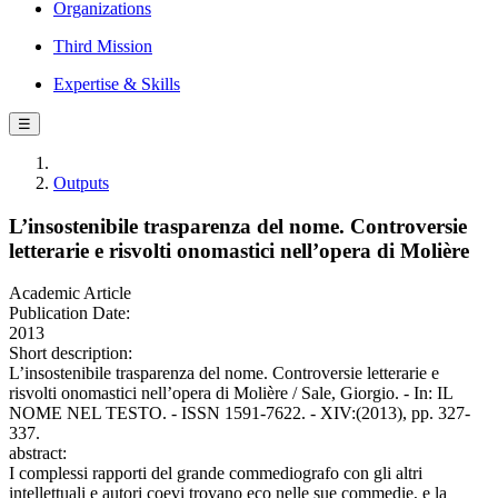
Organizations
Third Mission
Expertise & Skills
☰
Outputs
L’insostenibile trasparenza del nome. Controversie
letterarie e risvolti onomastici nell’opera di Molière
Academic Article
Publication Date:
2013
Short description:
L’insostenibile trasparenza del nome. Controversie letterarie e
risvolti onomastici nell’opera di Molière / Sale, Giorgio. - In: IL
NOME NEL TESTO. - ISSN 1591-7622. - XIV:(2013), pp. 327-
337.
abstract:
I complessi rapporti del grande commediografo con gli altri
intellettuali e autori coevi trovano eco nelle sue commedie, e la