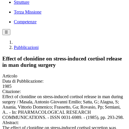
Strutture
Terza Missione
Competenze
☰
Pubblicazioni
Effect of clonidine on stress-induced cortisol release
in man during surgery
Articolo
Data di Pubblicazione:
1985
Citazione:
Effect of clonidine on stress-induced cortisol release in man during
surgery / Masala, Antonio Giovanni Emilio; Satta, G; Alagna, S;
Anania, Vittorio Domenico; Frassetto, Ga; Rovasio, Pp; Semiani,
A.. - In: PHARMACOLOGICAL RESEARCH
COMMUNICATIONS. - ISSN 0031-6989. - (1985), pp. 293-298.
Abstract:
The effect of clonidine on stress-induced cortisol secretion was