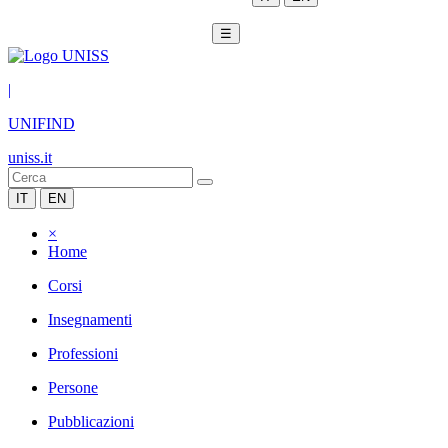
☰
|
UNIFIND
uniss.it
IT
EN
×
Home
Corsi
Insegnamenti
Professioni
Persone
Pubblicazioni