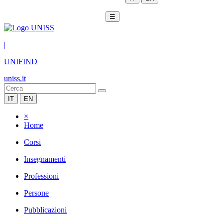
☰
|
UNIFIND
uniss.it
IT
EN
×
Home
Corsi
Insegnamenti
Professioni
Persone
Pubblicazioni