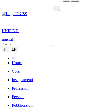
☰
|
UNIFIND
uniss.it
IT
EN
×
Home
Corsi
Insegnamenti
Professioni
Persone
Pubblicazioni