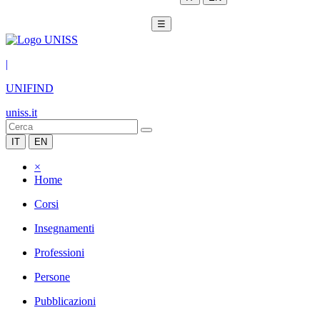
☰
|
UNIFIND
uniss.it
IT
EN
×
Home
Corsi
Insegnamenti
Professioni
Persone
Pubblicazioni