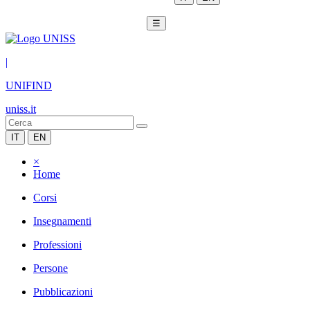
☰
|
UNIFIND
uniss.it
IT
EN
×
Home
Corsi
Insegnamenti
Professioni
Persone
Pubblicazioni