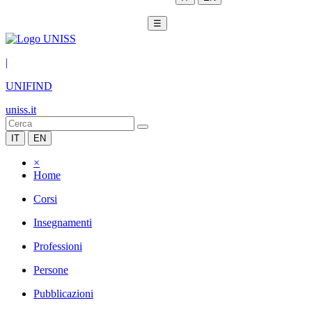
☰
|
UNIFIND
uniss.it
IT
EN
×
Home
Corsi
Insegnamenti
Professioni
Persone
Pubblicazioni