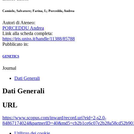
Camiolo, Salvatore; Farina, L; Porceddu, Andrea
Autori di Ateneo:
PORCEDDU Andrea
Link alla scheda completa:
https://iris.uniss.it/handle/11388/85788
Pubblicato in:
GENETICS
Journal
Dati Generali
Dati Generali
URL
https://www.scopus.com/inward/record.uri?eid=2-s2.0-
84867174024&partnerID=40&md5=cb2b1ce6c07e2b28a58cd52b90
Utilizzo dei cookie