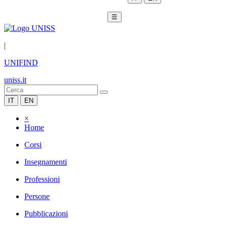
☰
|
UNIFIND
uniss.it
IT
EN
×
Home
Corsi
Insegnamenti
Professioni
Persone
Pubblicazioni