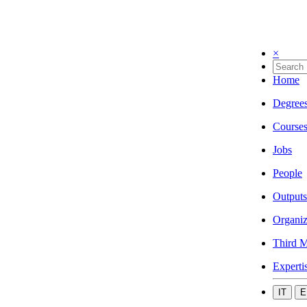
×
Home
Degree
Course
Jobs
People
Outputs
Organiz
Third M
Experti
IT
E