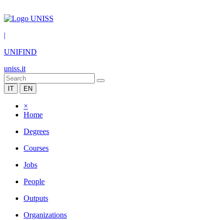
|
UNIFIND
uniss.it
IT
EN
×
Home
Degrees
Courses
Jobs
People
Outputs
Organizations