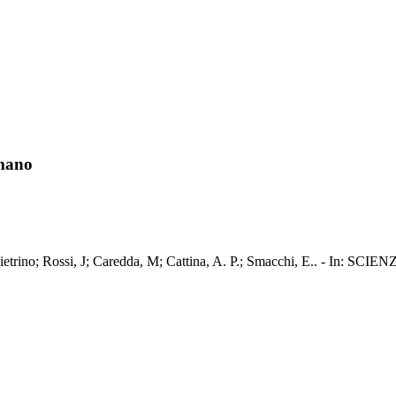
omano
 Pietrino; Rossi, J; Caredda, M; Cattina, A. P.; Smacchi, E.. - I