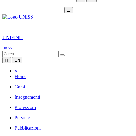
☰
|
UNIFIND
uniss.it
IT
EN
×
Home
Corsi
Insegnamenti
Professioni
Persone
Pubblicazioni