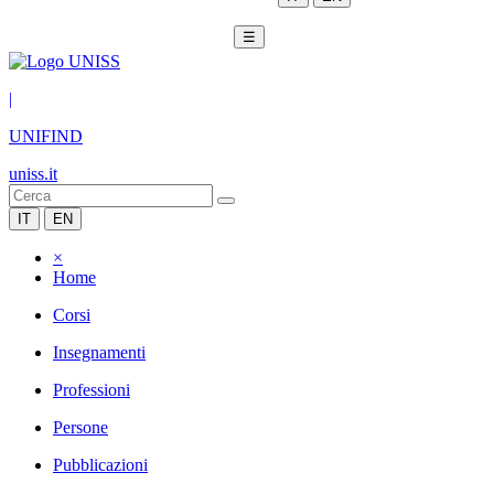
☰
|
UNIFIND
uniss.it
IT
EN
×
Home
Corsi
Insegnamenti
Professioni
Persone
Pubblicazioni