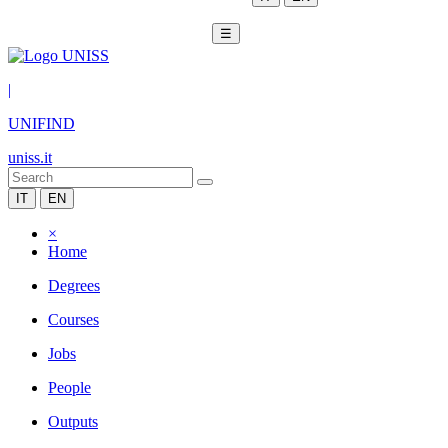
☰
|
UNIFIND
uniss.it
IT
EN
×
Home
Degrees
Courses
Jobs
People
Outputs