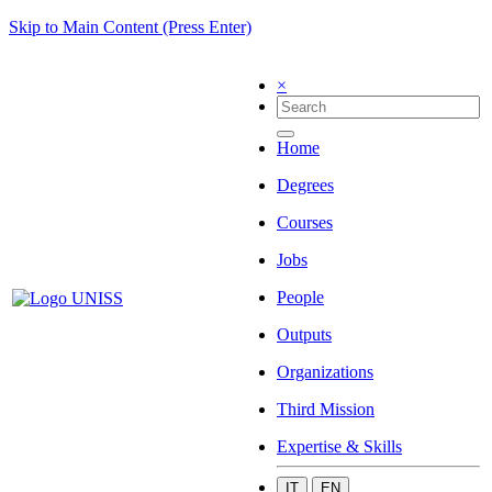
Skip to Main Content (Press Enter)
×
Home
Degrees
Courses
Jobs
People
Outputs
Organizations
Third Mission
Expertise & Skills
IT
EN