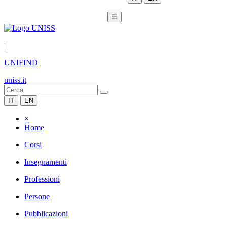
☰
|
UNIFIND
uniss.it
IT
EN
×
Home
Corsi
Insegnamenti
Professioni
Persone
Pubblicazioni