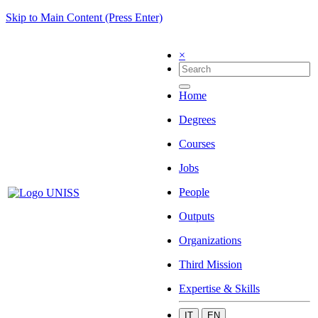
Skip to Main Content (Press Enter)
×
Home
Degrees
Courses
Jobs
People
Outputs
Organizations
Third Mission
Expertise & Skills
IT
EN