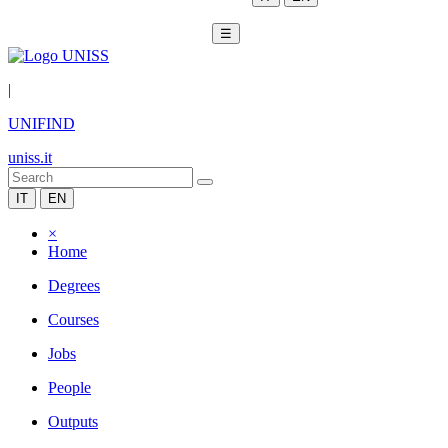
☰
|
UNIFIND
uniss.it
IT
EN
×
Home
Degrees
Courses
Jobs
People
Outputs