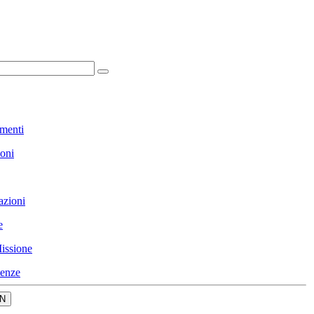
menti
ioni
azioni
e
issione
enze
N