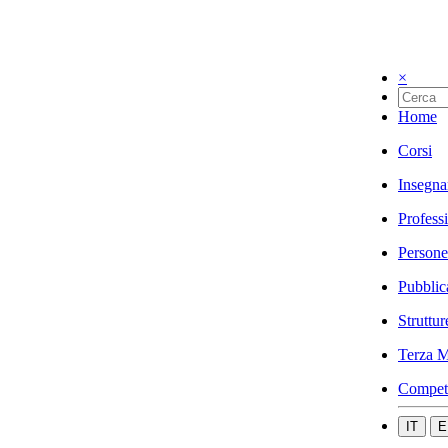
×
Home
Corsi
Insegna
Profess
Persone
Pubblic
Struttur
Terza M
Compet
IT
E