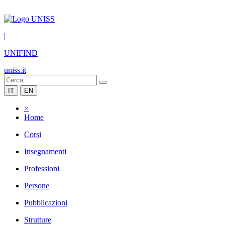
|
UNIFIND
uniss.it
IT
EN
×
Home
Corsi
Insegnamenti
Professioni
Persone
Pubblicazioni
Strutture