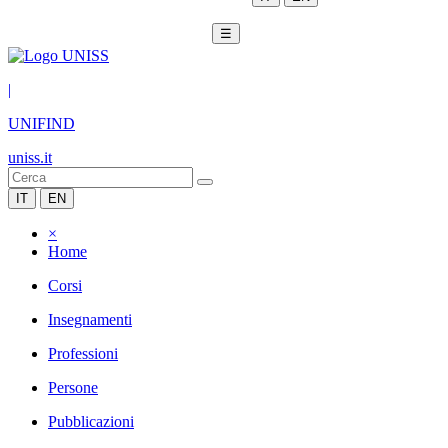
☰
|
UNIFIND
uniss.it
IT
EN
×
Home
Corsi
Insegnamenti
Professioni
Persone
Pubblicazioni