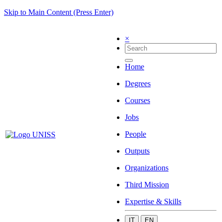
Skip to Main Content (Press Enter)
×
Home
Degrees
Courses
Jobs
People
Outputs
Organizations
Third Mission
Expertise & Skills
IT
EN