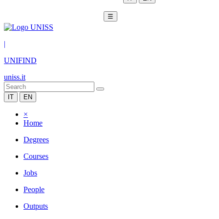
☰
|
UNIFIND
uniss.it
IT
EN
×
Home
Degrees
Courses
Jobs
People
Outputs