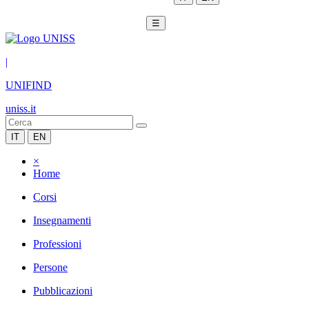
☰
|
UNIFIND
uniss.it
IT
EN
×
Home
Corsi
Insegnamenti
Professioni
Persone
Pubblicazioni