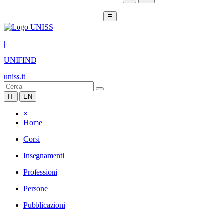
☰
|
UNIFIND
uniss.it
IT
EN
×
Home
Corsi
Insegnamenti
Professioni
Persone
Pubblicazioni