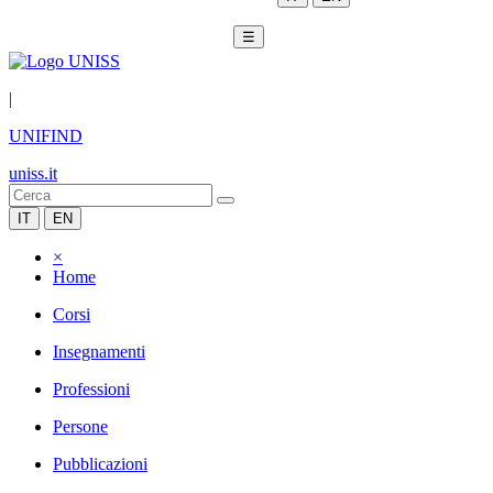
☰
|
UNIFIND
uniss.it
IT
EN
×
Home
Corsi
Insegnamenti
Professioni
Persone
Pubblicazioni