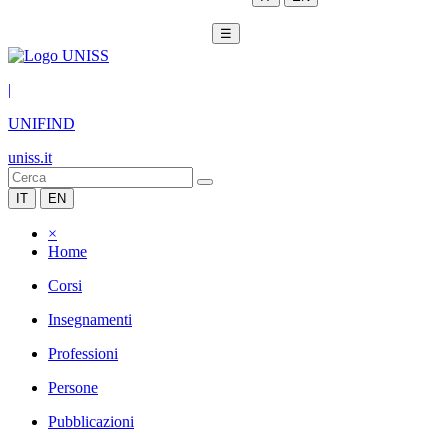
☰
|
UNIFIND
uniss.it
IT
EN
×
Home
Corsi
Insegnamenti
Professioni
Persone
Pubblicazioni