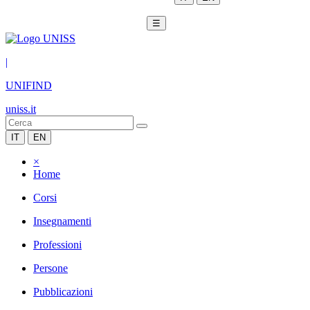
☰
|
UNIFIND
uniss.it
IT
EN
×
Home
Corsi
Insegnamenti
Professioni
Persone
Pubblicazioni