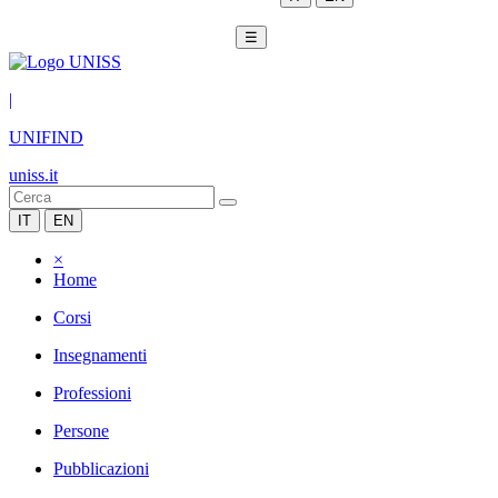
☰
|
UNIFIND
uniss.it
IT
EN
×
Home
Corsi
Insegnamenti
Professioni
Persone
Pubblicazioni