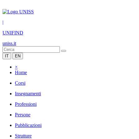
|
UNIFIND
uniss.it
IT
EN
×
Home
Corsi
Insegnamenti
Professioni
Persone
Pubblicazioni
Strutture