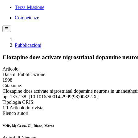
Terza Missione
Competenze
☰
Pubblicazioni
Clozapine does activate nigrostriatal dopamine neuron
Articolo
Data di Pubblicazione:
1998
Citazione:
Clozapine does activate nigrostriatal dopamine neurons in unane
pp. 135-138. [10.1016/S0014-2999(98)00822-X]
Tipologia CRIS:
1.1 Articolo in rivista
Elenco autori:
Melis, M; Gessa, Gl; Diana, Marco
Autori di Ateneo: