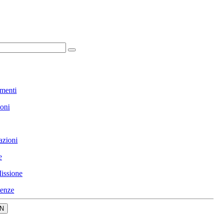
menti
ioni
azioni
e
issione
enze
N