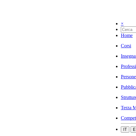
×
Home
Corsi
Insegna
Profess
Persone
Pubblic
Struttur
Terza M
Compet
IT
E