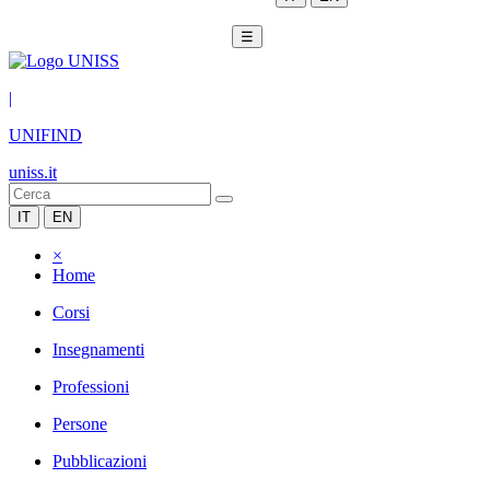
☰
|
UNIFIND
uniss.it
IT
EN
×
Home
Corsi
Insegnamenti
Professioni
Persone
Pubblicazioni