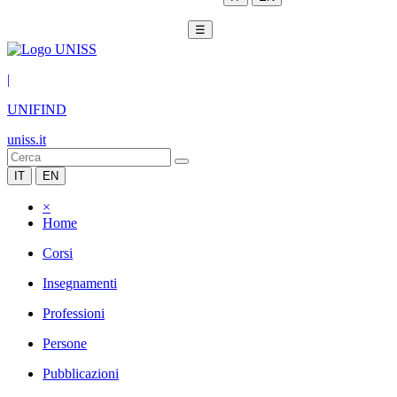
☰
|
UNIFIND
uniss.it
IT
EN
×
Home
Corsi
Insegnamenti
Professioni
Persone
Pubblicazioni