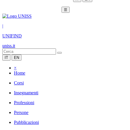
☰
|
UNIFIND
uniss.it
IT
EN
×
Home
Corsi
Insegnamenti
Professioni
Persone
Pubblicazioni