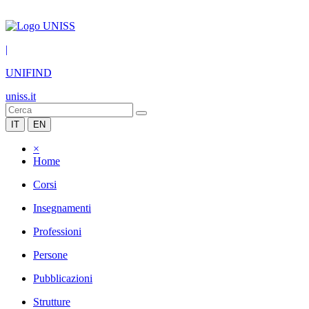
|
UNIFIND
uniss.it
IT
EN
×
Home
Corsi
Insegnamenti
Professioni
Persone
Pubblicazioni
Strutture