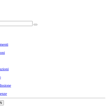
menti
ioni
azioni
e
issione
enze
N