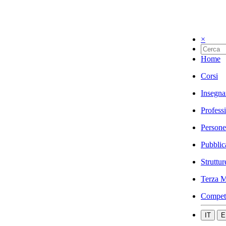
×
Home
Corsi
Insegna
Profess
Persone
Pubblic
Struttur
Terza M
Compet
IT
E