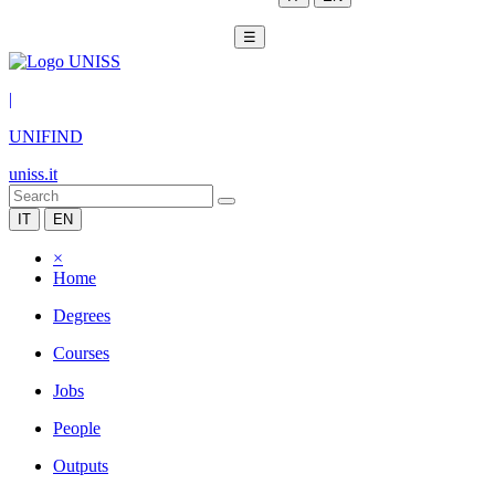
☰
|
UNIFIND
uniss.it
IT
EN
×
Home
Degrees
Courses
Jobs
People
Outputs