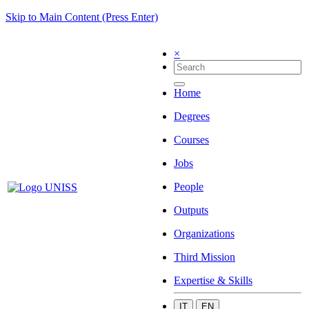
Skip to Main Content (Press Enter)
×
Home
Degrees
Courses
Jobs
People
Outputs
Organizations
Third Mission
Expertise & Skills
IT
EN