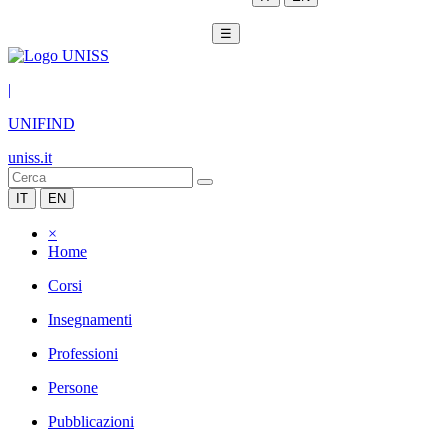
☰
|
UNIFIND
uniss.it
IT
EN
×
Home
Corsi
Insegnamenti
Professioni
Persone
Pubblicazioni