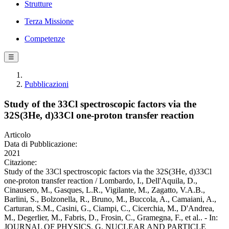
Strutture
Terza Missione
Competenze
☰
Pubblicazioni
Study of the 33Cl spectroscopic factors via the
32S(3He, d)33Cl one-proton transfer reaction
Articolo
Data di Pubblicazione:
2021
Citazione:
Study of the 33Cl spectroscopic factors via the 32S(3He, d)33Cl
one-proton transfer reaction / Lombardo, I., Dell'Aquila, D.,
Cinausero, M., Gasques, L.R., Vigilante, M., Zagatto, V.A.B.,
Barlini, S., Bolzonella, R., Bruno, M., Buccola, A., Camaiani, A.,
Carturan, S.M., Casini, G., Ciampi, C., Cicerchia, M., D'Andrea,
M., Degerlier, M., Fabris, D., Frosin, C., Gramegna, F., et al.. - In:
JOURNAL OF PHYSICS. G, NUCLEAR AND PARTICLE