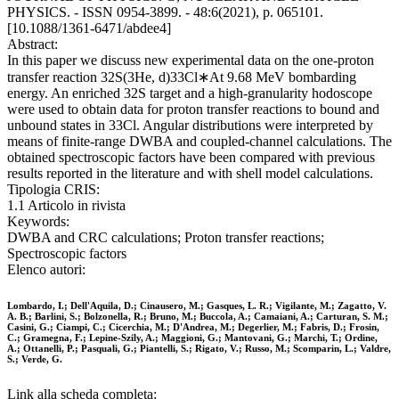
PHYSICS. - ISSN 0954-3899. - 48:6(2021), p. 065101.
[10.1088/1361-6471/abdee4]
Abstract:
In this paper we discuss new experimental data on the one-proton
transfer reaction 32S(3He, d)33Cl∗At 9.68 MeV bombarding
energy. An enriched 32S target and a high-granularity hodoscope
were used to obtain data for proton transfer reactions to bound and
unbound states in 33Cl. Angular distributions were interpreted by
means of finite-range DWBA and coupled-channel calculations. The
obtained spectroscopic factors have been compared with previous
results reported in the literature and with shell model calculations.
Tipologia CRIS:
1.1 Articolo in rivista
Keywords:
DWBA and CRC calculations; Proton transfer reactions;
Spectroscopic factors
Elenco autori:
Lombardo, I.; Dell'Aquila, D.; Cinausero, M.; Gasques, L. R.; Vigilante, M.; Zagatto, V.
A. B.; Barlini, S.; Bolzonella, R.; Bruno, M.; Buccola, A.; Camaiani, A.; Carturan, S. M.;
Casini, G.; Ciampi, C.; Cicerchia, M.; D'Andrea, M.; Degerlier, M.; Fabris, D.; Frosin,
C.; Gramegna, F.; Lepine-Szily, A.; Maggioni, G.; Mantovani, G.; Marchi, T.; Ordine,
A.; Ottanelli, P.; Pasquali, G.; Piantelli, S.; Rigato, V.; Russo, M.; Scomparin, L.; Valdre,
S.; Verde, G.
Link alla scheda completa: