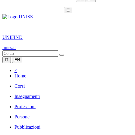
☰
|
UNIFIND
uniss.it
IT
EN
×
Home
Corsi
Insegnamenti
Professioni
Persone
Pubblicazioni