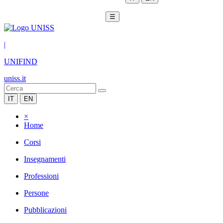
☰
|
UNIFIND
uniss.it
IT
EN
×
Home
Corsi
Insegnamenti
Professioni
Persone
Pubblicazioni