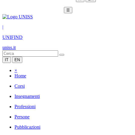
☰
|
UNIFIND
uniss.it
IT
EN
×
Home
Corsi
Insegnamenti
Professioni
Persone
Pubblicazioni