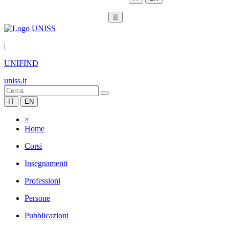
☰
|
UNIFIND
uniss.it
IT
EN
×
Home
Corsi
Insegnamenti
Professioni
Persone
Pubblicazioni