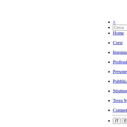
×
Home
Corsi
Insegna
Profess
Persone
Pubblic
Struttur
Terza M
Compet
IT
E