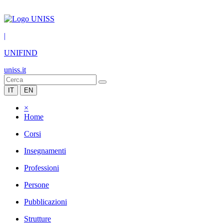
|
UNIFIND
uniss.it
IT
EN
×
Home
Corsi
Insegnamenti
Professioni
Persone
Pubblicazioni
Strutture