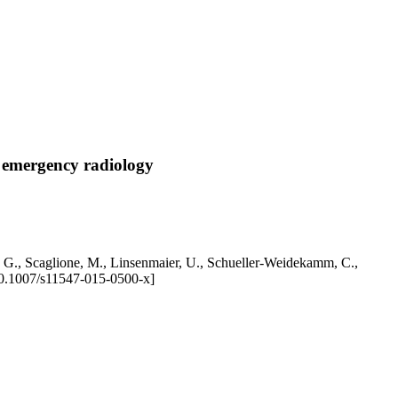
n emergency radiology
r, G., Scaglione, M., Linsenmaier, U., Schueller-Weidekamm, C.,
0.1007/s11547-015-0500-x]