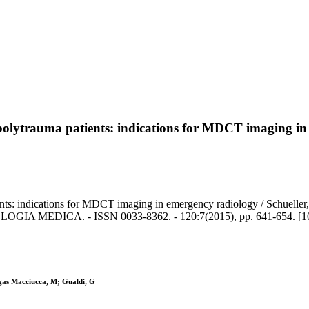
f polytrauma patients: indications for MDCT imaging i
ients: indications for MDCT imaging in emergency radiology / Schuelle
DIOLOGIA MEDICA. - ISSN 0033-8362. - 120:7(2015), pp. 641-654. [1
rgas Macciucca, M; Gualdi, G