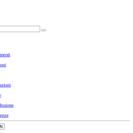
menti
ioni
azioni
e
issione
enze
N