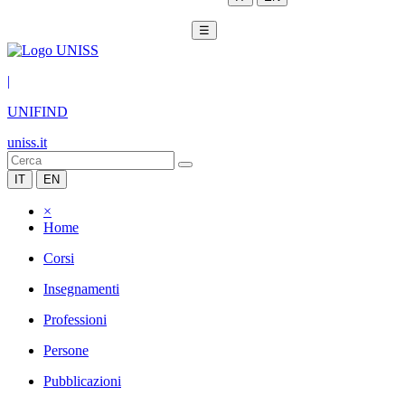
☰
|
UNIFIND
uniss.it
IT
EN
×
Home
Corsi
Insegnamenti
Professioni
Persone
Pubblicazioni