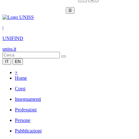
☰
|
UNIFIND
uniss.it
IT
EN
×
Home
Corsi
Insegnamenti
Professioni
Persone
Pubblicazioni