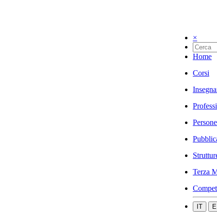
×
Home
Corsi
Insegna
Profess
Persone
Pubblic
Struttur
Terza M
Compet
IT
E