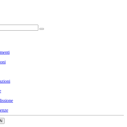
menti
ioni
azioni
e
issione
enze
N