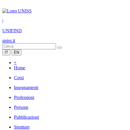
|
UNIFIND
uniss.it
IT
EN
×
Home
Corsi
Insegnamenti
Professioni
Persone
Pubblicazioni
Strutture