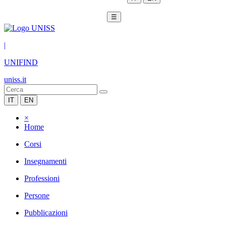
☰
|
UNIFIND
uniss.it
IT
EN
×
Home
Corsi
Insegnamenti
Professioni
Persone
Pubblicazioni