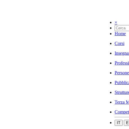
×
Home
Corsi
Insegna
Profess
Persone
Pubblic
Struttur
Terza M
Compet
IT
E