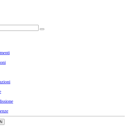
menti
ioni
azioni
e
issione
enze
N