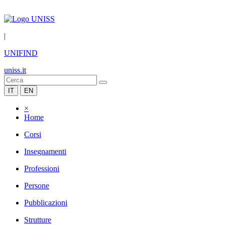
|
UNIFIND
uniss.it
IT
EN
×
Home
Corsi
Insegnamenti
Professioni
Persone
Pubblicazioni
Strutture