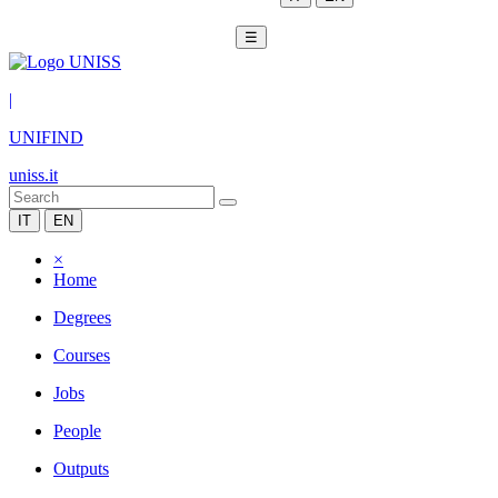
☰
|
UNIFIND
uniss.it
IT
EN
×
Home
Degrees
Courses
Jobs
People
Outputs