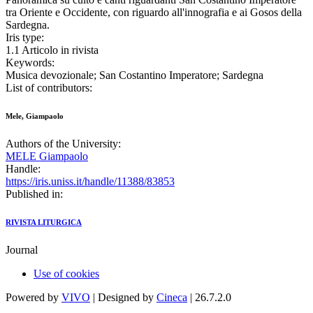
tra Oriente e Occidente, con riguardo all'innografia e ai Gosos della
Sardegna.
Iris type:
1.1 Articolo in rivista
Keywords:
Musica devozionale; San Costantino Imperatore; Sardegna
List of contributors:
Mele, Giampaolo
Authors of the University:
MELE Giampaolo
Handle:
https://iris.uniss.it/handle/11388/83853
Published in:
RIVISTA LITURGICA
Journal
Use of cookies
Powered by
VIVO
| Designed by
Cineca
| 26.7.2.0