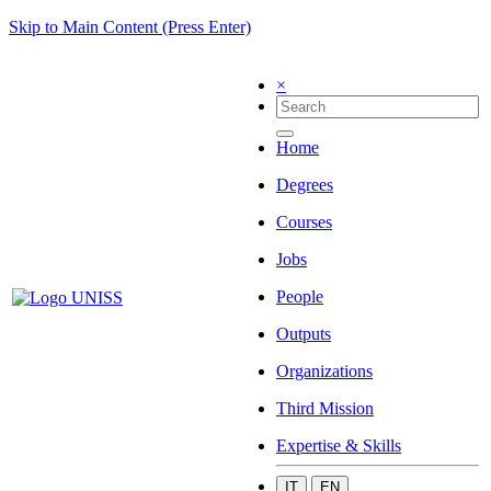
Skip to Main Content (Press Enter)
×
Home
Degrees
Courses
Jobs
People
Outputs
Organizations
Third Mission
Expertise & Skills
IT
EN