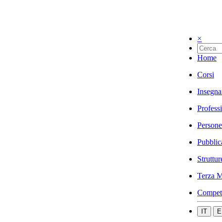
×
Home
Corsi
Insegna
Profess
Persone
Pubblic
Struttur
Terza M
Compet
IT
E