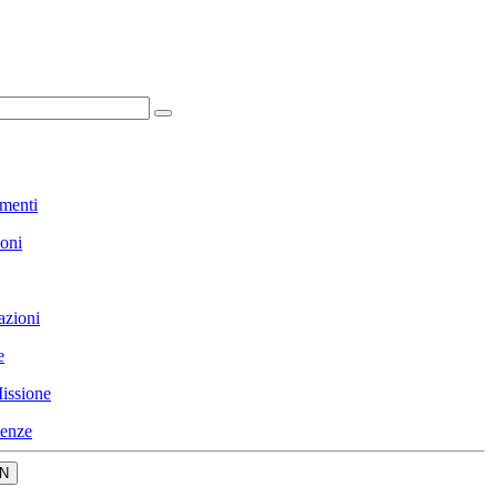
menti
ioni
azioni
e
issione
enze
N