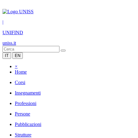
|
UNIFIND
uniss.it
IT
EN
×
Home
Corsi
Insegnamenti
Professioni
Persone
Pubblicazioni
Strutture