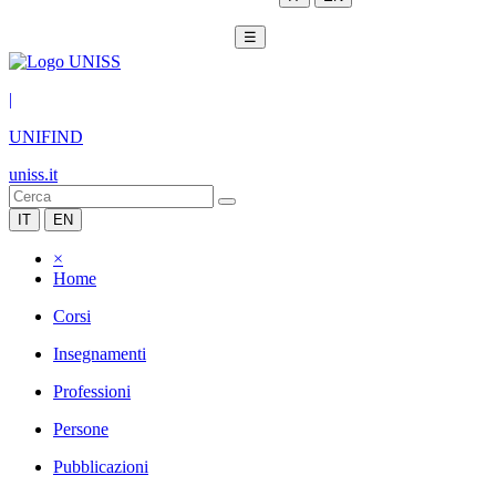
☰
|
UNIFIND
uniss.it
IT
EN
×
Home
Corsi
Insegnamenti
Professioni
Persone
Pubblicazioni