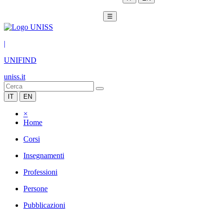
☰
|
UNIFIND
uniss.it
IT
EN
×
Home
Corsi
Insegnamenti
Professioni
Persone
Pubblicazioni