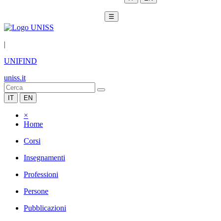
☰
|
UNIFIND
uniss.it
IT
EN
×
Home
Corsi
Insegnamenti
Professioni
Persone
Pubblicazioni