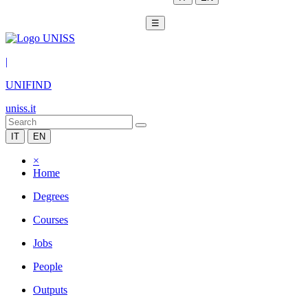
☰
|
UNIFIND
uniss.it
IT
EN
×
Home
Degrees
Courses
Jobs
People
Outputs