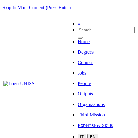
Skip to Main Content (Press Enter)
×
Home
Degrees
Courses
Jobs
People
Outputs
Organizations
Third Mission
Expertise & Skills
IT
EN